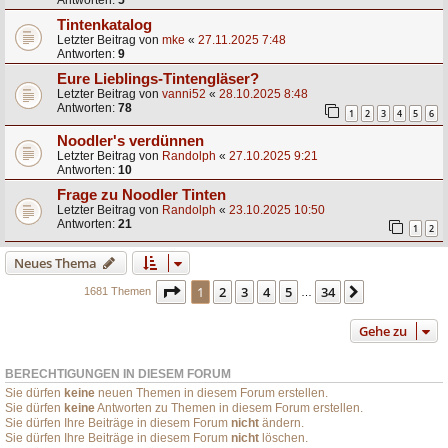
Tintenkatalog
Letzter Beitrag von
mke
«
27.11.2025 7:48
Antworten:
9
Eure Lieblings-Tintengläser?
Letzter Beitrag von
vanni52
«
28.10.2025 8:48
Antworten:
78
1
2
3
4
5
6
Noodler's verdünnen
Letzter Beitrag von
Randolph
«
27.10.2025 9:21
Antworten:
10
Frage zu Noodler Tinten
Letzter Beitrag von
Randolph
«
23.10.2025 10:50
Antworten:
21
1
2
Neues Thema
Seite
1
von
34
1
2
3
4
5
34
Nächste
1681 Themen
…
Gehe zu
BERECHTIGUNGEN IN DIESEM FORUM
Sie dürfen
keine
neuen Themen in diesem Forum erstellen.
Sie dürfen
keine
Antworten zu Themen in diesem Forum erstellen.
Sie dürfen Ihre Beiträge in diesem Forum
nicht
ändern.
Sie dürfen Ihre Beiträge in diesem Forum
nicht
löschen.