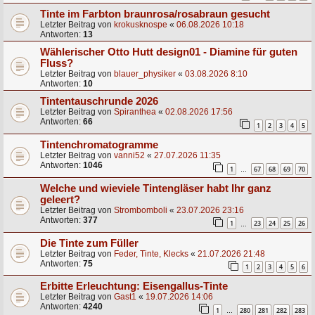
Tinte im Farbton braunrosa/rosabraun gesucht
Letzter Beitrag von
krokusknospe
«
06.08.2026 10:18
Antworten:
13
Wählerischer Otto Hutt design01 - Diamine für guten
Fluss?
Letzter Beitrag von
blauer_physiker
«
03.08.2026 8:10
Antworten:
10
Tintentauschrunde 2026
Letzter Beitrag von
Spiranthea
«
02.08.2026 17:56
Antworten:
66
1
2
3
4
5
Tintenchromatogramme
Letzter Beitrag von
vanni52
«
27.07.2026 11:35
Antworten:
1046
1
67
68
69
70
…
Welche und wieviele Tintengläser habt Ihr ganz
geleert?
Letzter Beitrag von
Strombomboli
«
23.07.2026 23:16
Antworten:
377
1
23
24
25
26
…
Die Tinte zum Füller
Letzter Beitrag von
Feder, Tinte, Klecks
«
21.07.2026 21:48
Antworten:
75
1
2
3
4
5
6
Erbitte Erleuchtung: Eisengallus-Tinte
Letzter Beitrag von
Gast1
«
19.07.2026 14:06
Antworten:
4240
1
280
281
282
283
…