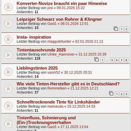
Konverter-Novize braucht ein paar Hinweise
Letzter Beitrag von
josi
«
09.01.2026 15:22
Antworten:
11
Leipziger Schwarz von Rohrer & Klingner
Letzter Beitrag von
Gast1
«
08.01.2026 12:01
Antworten:
15
1
2
Insta- inspiration
Letzter Beitrag von
maggutefueller
«
02.01.2026 21:13
Tintentauschrunde 2025
Letzter Beitrag von
Ulrike_Hannover
«
31.12.2025 20:39
Antworten:
118
1
5
6
7
8
…
Lieblingstinten 2025
Letzter Beitrag von
vanni52
«
30.12.2025 20:31
Antworten:
14
Wie viele Tinten-Hersteller gibt es in Deutschland?
Letzter Beitrag von
Remmelken
«
21.12.2025 12:21
Antworten:
37
1
2
3
Schnelltrocknende TInte für Linkshänder
Letzter Beitrag von
meinauda
«
15.12.2025 14:33
Antworten:
11
Tintenfluss, Schmierung und
(Ein-)Trocknungsverhalten
Letzter Beitrag von
Gast1
«
27.11.2025 13:04
Antworten:
5