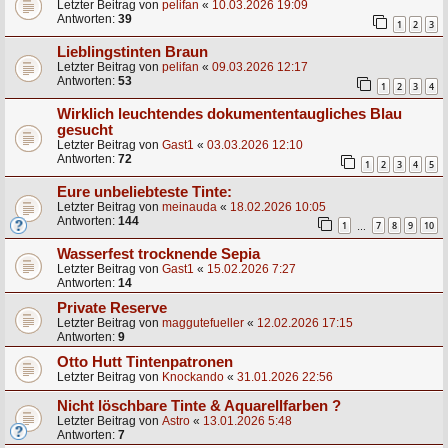
Letzter Beitrag von
pelifan
«
10.03.2026 19:09
Antworten:
39
1
2
3
Lieblingstinten Braun
Letzter Beitrag von
pelifan
«
09.03.2026 12:17
Antworten:
53
1
2
3
4
Wirklich leuchtendes dokumententaugliches Blau
gesucht
Letzter Beitrag von
Gast1
«
03.03.2026 12:10
Antworten:
72
1
2
3
4
5
Eure unbeliebteste Tinte:
Letzter Beitrag von
meinauda
«
18.02.2026 10:05
Antworten:
144
1
7
8
9
10
…
Wasserfest trocknende Sepia
Letzter Beitrag von
Gast1
«
15.02.2026 7:27
Antworten:
14
Private Reserve
Letzter Beitrag von
maggutefueller
«
12.02.2026 17:15
Antworten:
9
Otto Hutt Tintenpatronen
Letzter Beitrag von
Knockando
«
31.01.2026 22:56
Nicht löschbare Tinte & Aquarellfarben ?
Letzter Beitrag von
Astro
«
13.01.2026 5:48
Antworten:
7