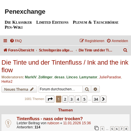
Penexchange
Die Klassiker
Limited Editions
Plenum & Tauschbörse
Pen-Wiki
FAQ
Registrieren
Anmelden
S
Foren-Übersicht
Schreibgeräte allgemein / Writing instruments in general
Die Tinte und der Tintenfluss / Ink and the ink flow
u
Die Tinte und der Tintenfluss / Ink and the ink
c
flow
h
Moderatoren:
MarkIV
,
Zollinger
,
desas
,
Linceo
,
Lamynator
,
JulieParadise
,
e
HeKe2
Suche
Erweiterte Suche
Neues Thema
Seite
1
von
34
1
2
3
4
5
34
Nächste
1681 Themen
…
Themen
Tintenfluss - nass oder trocken?
Letzter Beitrag von
rubicon
«
11.01.2026 15:36
Antworten:
114
1
5
6
7
8
…