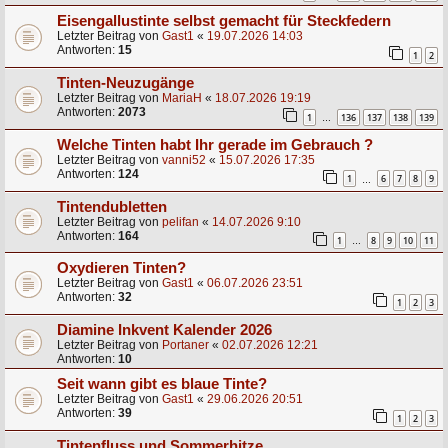
Eisengallustinte selbst gemacht für Steckfedern
Letzter Beitrag von
Gast1
«
19.07.2026 14:03
Antworten:
15
1
2
Tinten-Neuzugänge
Letzter Beitrag von
MariaH
«
18.07.2026 19:19
Antworten:
2073
1
136
137
138
139
…
Welche Tinten habt Ihr gerade im Gebrauch ?
Letzter Beitrag von
vanni52
«
15.07.2026 17:35
Antworten:
124
1
6
7
8
9
…
Tintendubletten
Letzter Beitrag von
pelifan
«
14.07.2026 9:10
Antworten:
164
1
8
9
10
11
…
Oxydieren Tinten?
Letzter Beitrag von
Gast1
«
06.07.2026 23:51
Antworten:
32
1
2
3
Diamine Inkvent Kalender 2026
Letzter Beitrag von
Portaner
«
02.07.2026 12:21
Antworten:
10
Seit wann gibt es blaue Tinte?
Letzter Beitrag von
Gast1
«
29.06.2026 20:51
Antworten:
39
1
2
3
Tintenfluss und Sommerhitze