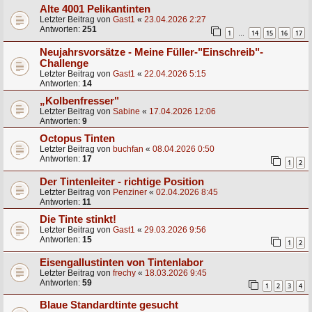
Alte 4001 Pelikantinten
Letzter Beitrag von
Gast1
«
23.04.2026 2:27
Antworten:
251
1
14
15
16
17
…
Neujahrsvorsätze - Meine Füller-"Einschreib"-
Challenge
Letzter Beitrag von
Gast1
«
22.04.2026 5:15
Antworten:
14
„Kolbenfresser"
Letzter Beitrag von
Sabine
«
17.04.2026 12:06
Antworten:
9
Octopus Tinten
Letzter Beitrag von
buchfan
«
08.04.2026 0:50
Antworten:
17
1
2
Der Tintenleiter - richtige Position
Letzter Beitrag von
Penziner
«
02.04.2026 8:45
Antworten:
11
Die Tinte stinkt!
Letzter Beitrag von
Gast1
«
29.03.2026 9:56
Antworten:
15
1
2
Eisengallustinten von Tintenlabor
Letzter Beitrag von
frechy
«
18.03.2026 9:45
Antworten:
59
1
2
3
4
Blaue Standardtinte gesucht