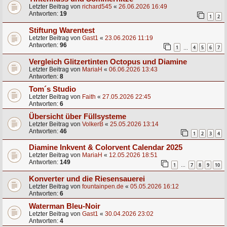
Letzter Beitrag von
richard545
«
26.06.2026 16:49
Antworten:
19
1
2
Stiftung Warentest
Letzter Beitrag von
Gast1
«
23.06.2026 11:19
Antworten:
96
1
4
5
6
7
…
Vergleich Glitzertinten Octopus und Diamine
Letzter Beitrag von
MariaH
«
06.06.2026 13:43
Antworten:
8
Tom´s Studio
Letzter Beitrag von
Faith
«
27.05.2026 22:45
Antworten:
6
Übersicht über Füllsysteme
Letzter Beitrag von
VolkerB
«
25.05.2026 13:14
Antworten:
46
1
2
3
4
Diamine Inkvent & Colorvent Calendar 2025
Letzter Beitrag von
MariaH
«
12.05.2026 18:51
Antworten:
149
1
7
8
9
10
…
Konverter und die Riesensauerei
Letzter Beitrag von
fountainpen.de
«
05.05.2026 16:12
Antworten:
6
Waterman Bleu-Noir
Letzter Beitrag von
Gast1
«
30.04.2026 23:02
Antworten:
4