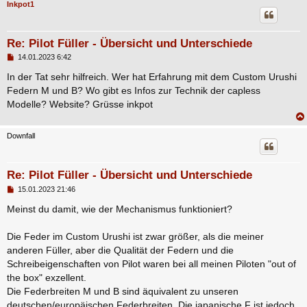
Inkpot1
Re: Pilot Füller - Übersicht und Unterschiede
B
14.01.2023 6:42
e
i
In der Tat sehr hilfreich. Wer hat Erfahrung mit dem Custom Urushi
t
Federn M und B? Wo gibt es Infos zur Technik der capless
r
a
Modelle? Website? Grüsse inkpot
g
Downfall
Re: Pilot Füller - Übersicht und Unterschiede
B
15.01.2023 21:46
e
i
Meinst du damit, wie der Mechanismus funktioniert?
t
r
a
Die Feder im Custom Urushi ist zwar größer, als die meiner
g
anderen Füller, aber die Qualität der Federn und die
Schreibeigenschaften von Pilot waren bei all meinen Piloten "out of
the box" exzellent.
Die Federbreiten M und B sind äquivalent zu unseren
deutschen/europäischen Federbreiten. Die japanische F ist jedoch