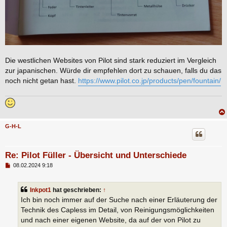
Die westlichen Websites von Pilot sind stark reduziert im Vergleich
zur japanischen. Würde dir empfehlen dort zu schauen, falls du das
noch nicht getan hast.
https://www.pilot.co.jp/products/pen/fountain/
G-H-L
Re: Pilot Füller - Übersicht und Unterschiede
B
08.02.2024 9:18
e
i
t
Inkpot1
hat geschrieben:
↑
r
a
Ich bin noch immer auf der Suche nach einer Erläuterung der
g
Technik des Capless im Detail, von Reinigungsmöglichkeiten
und nach einer eigenen Website, da auf der von Pilot zu