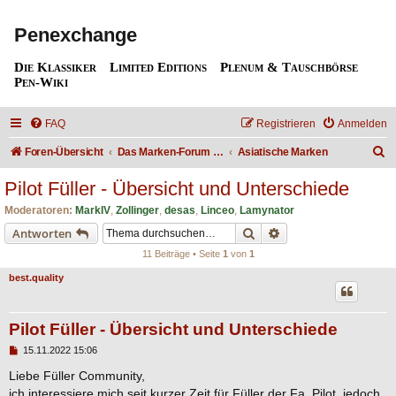
Penexchange
Die Klassiker
Limited Editions
Plenum & Tauschbörse
Pen-Wiki
FAQ
Registrieren
Anmelden
S
Foren-Übersicht
Das Marken-Forum / The Brand forum
Asiatische Marken
u
Pilot Füller - Übersicht und Unterschiede
c
Moderatoren:
MarkIV
,
Zollinger
,
desas
,
Linceo
,
Lamynator
h
Suche
Erweiterte Suche
Antworten
e
11 Beiträge • Seite
1
von
1
best.quality
Pilot Füller - Übersicht und Unterschiede
B
15.11.2022 15:06
e
i
Liebe Füller Community,
t
ich interessiere mich seit kurzer Zeit für Füller der Fa. Pilot, jedoch
r