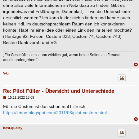
a
ohne allzu viele Informationen im Netz dazu zu finden. Gibt es
g
irgendetwas mit Erklärungen, Datenblatt, … wo die Unterschiede
ersichtlich werden? Ich kann leider nichts finden und kenne auch
keinen Hdl. im deutschsprachigem Raum den ich kontaktieren
könnte. Habt ihr eine Idee oder einen Link den ihr teilen möchtet?
(Heritage 92, Falcon, Custom 823, Custom 74, Custom 743)
Besten Dank vorab und VG
„Ein Geschäft ist erst dann wirklich gut, wenn beide Seiten als Freunde
auseinandergehen.“
V-Li
Re: Pilot Füller - Übersicht und Unterschiede
B
15.11.2022 15:09
e
i
Für die Custom ist das schon mal hilfreich:
t
https://kmpn.blogspot.com/2011/06/pilot-custom.html
r
a
g
best.quality