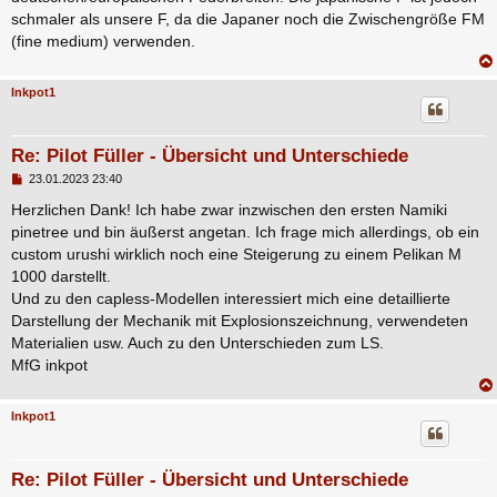
schmaler als unsere F, da die Japaner noch die Zwischengröße FM
(fine medium) verwenden.
Inkpot1
Re: Pilot Füller - Übersicht und Unterschiede
B
23.01.2023 23:40
e
i
Herzlichen Dank! Ich habe zwar inzwischen den ersten Namiki
t
pinetree und bin äußerst angetan. Ich frage mich allerdings, ob ein
r
a
custom urushi wirklich noch eine Steigerung zu einem Pelikan M
g
1000 darstellt.
Und zu den capless-Modellen interessiert mich eine detaillierte
Darstellung der Mechanik mit Explosionszeichnung, verwendeten
Materialien usw. Auch zu den Unterschieden zum LS.
MfG inkpot
Inkpot1
Re: Pilot Füller - Übersicht und Unterschiede