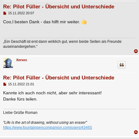
Re: Pilot Füller - Übersicht und Unterschiede
B
15.11.2022 20:07
e
i
Coo,l besten Dank - das hilft mir weiter.
t
r
a
g
„Ein Geschäft ist erst dann wirklich gut, wenn beide Seiten als Freunde
auseinandergehen.“
Xerxes
Re: Pilot Füller - Übersicht und Unterschiede
B
15.11.2022 21:01
e
i
Kannte ich auch noch nicht, aber sehr interessant!
t
Danke fürs teilen.
r
a
g
Liebe Grüße Roman
"Life is the art of drawing, without using an eraser"
https://www.fountainpencompanion.com/users/43465