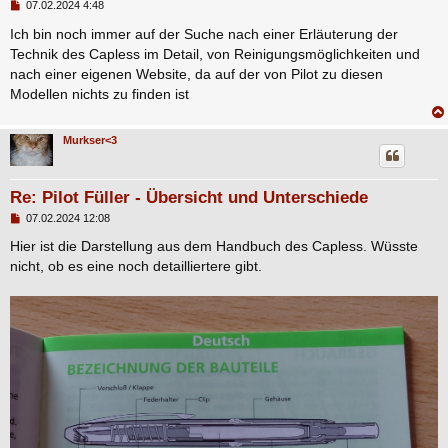
B
07.02.2024 4:48
e
i
Ich bin noch immer auf der Suche nach einer Erläuterung der
t
Technik des Capless im Detail, von Reinigungsmöglichkeiten und
r
a
nach einer eigenen Website, da auf der von Pilot zu diesen
g
Modellen nichts zu finden ist
Murkser<3
Re: Pilot Füller - Übersicht und Unterschiede
B
07.02.2024 12:08
e
i
Hier ist die Darstellung aus dem Handbuch des Capless. Wüsste
t
nicht, ob es eine noch detailliertere gibt.
r
a
g