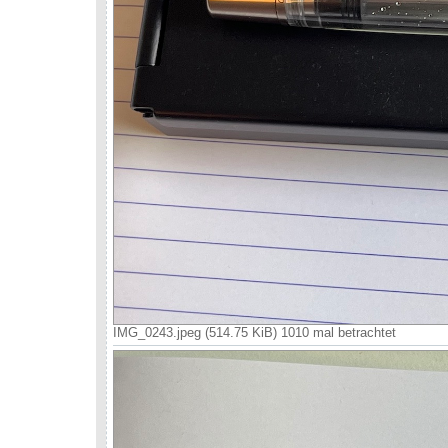
IMG_0243.jpeg (514.75 KiB) 1010 mal betrachtet