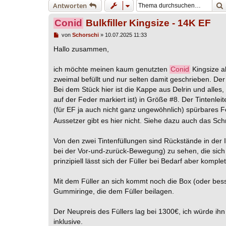
Antworten
Conid
Bulkfiller Kingsize - 14K EF
B
von
Schorschi
»
10.07.2025 11:33
e
i
Hallo zusammen,
t
r
a
ich möchte meinen kaum genutzten
Conid
Kingsize a
g
zweimal befüllt und nur selten damit geschrieben. Der
Bei dem Stück hier ist die Kappe aus Delrin und alles, 
auf der Feder markiert ist) in Größe #8. Der Tintenleit
(für EF ja auch nicht ganz ungewöhnlich) spürbares F
Aussetzer gibt es hier nicht. Siehe dazu auch das Schr
Von den zwei Tintenfüllungen sind Rückstände in der 
bei der Vor-und-zurück-Bewegung) zu sehen, die sich 
prinzipiell lässt sich der Füller bei Bedarf aber komple
Mit dem Füller an sich kommt noch die Box (oder bess
Gummiringe, die dem Füller beilagen.
Der Neupreis des Füllers lag bei 1300€, ich würde i
inklusive.