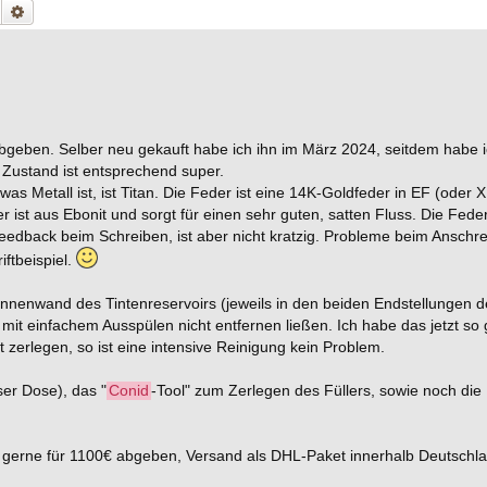
Suche
Erweiterte Suche
bgeben. Selber neu gekauft habe ich ihn im März 2024, seitdem habe i
 Zustand ist entsprechend super.
was Metall ist, ist Titan. Die Feder ist eine 14K-Goldfeder in EF (oder X
er ist aus Ebonit und sorgt für einen sehr guten, satten Fluss. Die Feder
eedback beim Schreiben, ist aber nicht kratzig. Probleme beim Anschr
iftbeispiel.
Innenwand des Tintenreservoirs (jeweils in den beiden Endstellungen 
mit einfachem Ausspülen nicht entfernen ließen. Ich habe das jetzt so 
tt zerlegen, so ist eine intensive Reinigung kein Problem.
er Dose), das "
Conid
-Tool" zum Zerlegen des Füllers, sowie noch die 
hn gerne für 1100€ abgeben, Versand als DHL-Paket innerhalb Deutschl