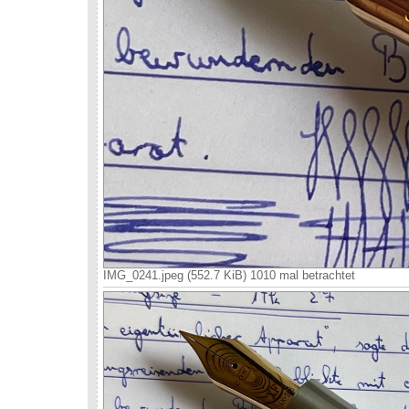
IMG_0241.jpeg (552.7 KiB) 1010 mal betrachtet