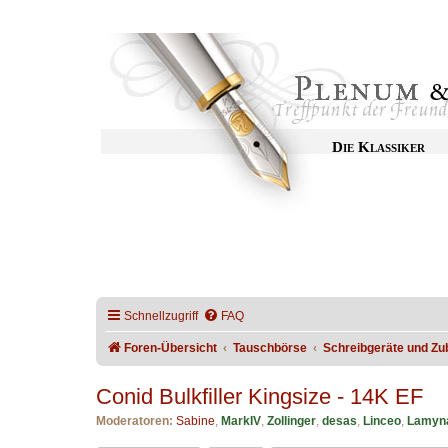
Die Klassiker
Schnellzugriff
FAQ
Foren-Übersicht
Tauschbörse
Schreibgeräte und Zu
Conid Bulkfiller Kingsize - 14K EF
Moderatoren:
Sabine
,
MarkIV
,
Zollinger
,
desas
,
Linceo
,
Lamyn