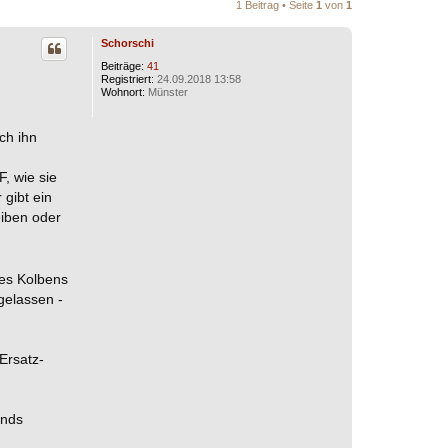
1 Beitrag • Seite
1
von
1
Schorschi
Beiträge:
41
Registriert:
24.09.2018 13:58
Wohnort:
Münster
ch ihn
F, wie sie
 gibt ein
eiben oder
des Kolbens
gelassen -
Ersatz-
ands