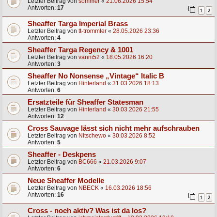
Letzter Beitrag von
sommer
«
21.06.2026 15:54
Antworten:
17
1
2
Sheaffer Targa Imperial Brass
Letzter Beitrag von
tt-trommler
«
28.05.2026 23:36
Antworten:
4
Sheaffer Targa Regency & 1001
Letzter Beitrag von
vanni52
«
18.05.2026 16:20
Antworten:
3
Sheaffer No Nonsense „Vintage“ Italic B
Letzter Beitrag von
Hinterland
«
31.03.2026 18:13
Antworten:
6
Ersatzteile für Sheaffer Statesman
Letzter Beitrag von
Hinterland
«
30.03.2026 21:55
Antworten:
12
Cross Sauvage lässt sich nicht mehr aufschrauben
Letzter Beitrag von
Nitschewo
«
30.03.2026 8:52
Antworten:
5
Sheaffer - Deskpens
Letzter Beitrag von
BC666
«
21.03.2026 9:07
Antworten:
6
Neue Sheaffer Modelle
Letzter Beitrag von
NBECK
«
16.03.2026 18:56
Antworten:
16
1
2
Cross - noch aktiv? Was ist da los?