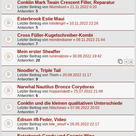
Conklin Mark Twain Crescent Filler, Reparatur
Letzter Beitrag von
Wurmbunt
«
21.11.2022 0:20
Antworten:
5
Esterbrook Estie Maui
Letzter Beitrag von
lobstergirl
«
10.11.2022 22:26
Antworten:
5
Cross Füller-Kugelschreiber-Kombi
Letzter Beitrag von
mondindianer
«
09.11.2022 21:44
Antworten:
7
Mein erster Sheaffer
Letzter Beitrag von
runenaljoss
«
30.09.2022 19:42
Antworten:
20
1
2
Noodler's, Triple Tail
Letzter Beitrag von
Thom
«
20.09.2022 11:17
Antworten:
9
Narwhal Nautilus Bronze Corydoras
Letzter Beitrag von
hoppenstedt
«
25.07.2022 21:49
Antworten:
6
Conklin und die kleinen qualitativen Unterschiede
Letzter Beitrag von
Nitschewo
«
07.06.2022 20:02
Antworten:
7
Edison #8-Feder, Video
Letzter Beitrag von
kite_smurf
«
26.05.2022 22:17
Antworten:
1
Esterbrook Candy und Cosmic Wine