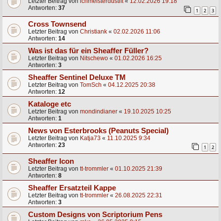
Letzter Beitrag von
ichmeisterdustift
«
12.02.2026 19:18
Antworten:
37
1
2
3
Cross Townsend
Letzter Beitrag von
Christiank
«
02.02.2026 11:06
Antworten:
14
Was ist das für ein Sheaffer Füller?
Letzter Beitrag von
Nitschewo
«
01.02.2026 16:25
Antworten:
3
Sheaffer Sentinel Deluxe TM
Letzter Beitrag von
TomSch
«
04.12.2025 20:38
Antworten:
12
Kataloge etc
Letzter Beitrag von
mondindianer
«
19.10.2025 10:25
Antworten:
1
News von Esterbrooks (Peanuts Special)
Letzter Beitrag von
Katja73
«
11.10.2025 9:34
Antworten:
23
1
2
Sheaffer Icon
Letzter Beitrag von
tt-trommler
«
01.10.2025 21:39
Antworten:
8
Sheaffer Ersatzteil Kappe
Letzter Beitrag von
tt-trommler
«
26.08.2025 22:31
Antworten:
3
Custom Designs von Scriptorium Pens