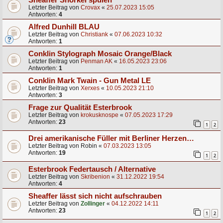
Sheaffer Snorkel spülen
Letzter Beitrag von
Crovax
«
25.07.2023 15:05
Antworten:
4
Alfred Dunhill BLAU
Letzter Beitrag von
Christiank
«
07.06.2023 10:32
Antworten:
1
Conklin Stylograph Mosaic Orange/Black
Letzter Beitrag von
Penman AK
«
16.05.2023 23:06
Antworten:
1
Conklin Mark Twain - Gun Metal LE
Letzter Beitrag von
Xerxes
«
10.05.2023 21:10
Antworten:
3
Frage zur Qualität Esterbrook
Letzter Beitrag von
krokusknospe
«
07.05.2023 17:29
Antworten:
23
1
2
Drei amerikanische Füller mit Berliner Herzen…
Letzter Beitrag von
Robin
«
07.03.2023 13:05
Antworten:
19
1
2
Esterbrook Federtausch / Alternative
Letzter Beitrag von
Skribenion
«
31.12.2022 19:54
Antworten:
4
Sheaffer lässt sich nicht aufschrauben
Letzter Beitrag von
Zollinger
«
04.12.2022 14:11
Antworten:
23
1
2