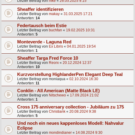
Letzter Beitrag von
mke
«
26.05.2025 9:15
Sheaffer identifizieren
Letzter Beitrag von
makay
«
31.03.2025 17:21
Antworten:
14
Federtausch beim Estie
Letzter Beitrag von
buchfan
«
19.02.2025 10:31
Antworten:
5
Monteverde - Laguna Red
Letzter Beitrag von
Ex Libris
«
04.01.2025 19:54
Antworten:
1
Sheaffer Targa Fred Force 10
Letzter Beitrag von
Reorx
«
20.12.2024 12:37
Antworten:
10
Kurzvorstellung HighlanderPen Elegant Deep Teal
Letzter Beitrag von
moniaqua
«
02.10.2024 16:30
Antworten:
11
Conklin - All American (Matte Black LE)
Letzter Beitrag von
Nitschewo
«
17.09.2024 21:02
Antworten:
1
Cross 175 anniversary collection - Jubiläum zu 175
Letzter Beitrag von
Christiank
«
20.08.2024 9:38
Antworten:
5
Und noch ein neues kappenloses Modell: Nahvalur
Eclipse
Letzter Beitrag von
mondindianer
«
14.08.2024 9:30