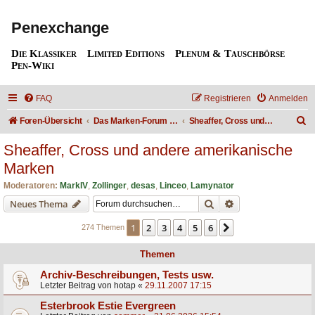
Penexchange
Die Klassiker
Limited Editions
Plenum & Tauschbörse
Pen-Wiki
FAQ
Registrieren
Anmelden
S
Foren-Übersicht
Das Marken-Forum / The Brand forum
Sheaffer, Cross und andere amerikanische Marken
u
Sheaffer, Cross und andere amerikanische
c
Marken
h
Moderatoren:
MarkIV
,
Zollinger
,
desas
,
Linceo
,
Lamynator
e
Suche
Erweiterte Suche
Neues Thema
1
2
3
4
5
6
Nächste
274 Themen
Themen
Archiv-Beschreibungen, Tests usw.
Letzter Beitrag von
hotap
«
29.11.2007 17:15
Esterbrook Estie Evergreen