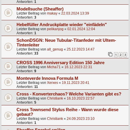
Antworten:
1
Modellsuche (Sheaffer)
Letzter Beitrag von
makay
«
22.03.2024 13:39
Antworten:
3
Hebelfüller Andruckplatte wieder "einfädeln"
Letzter Beitrag von
pelikanjog
«
02.01.2024 12:04
Antworten:
1
SchonDSGN: Neue Tubular-Titanfeder mit Ultem-
Tintenleiter
Letzter Beitrag von
alt_genug
«
25.12.2023 14:47
Antworten:
33
1
2
3
CROSS 1996 Anniversary Edition 150 Jahre
Letzter Beitrag von
Micha71
«
16.12.2023 22:31
Antworten:
9
Monteverde Innova Formula M
Letzter Beitrag von
Xerxes
«
19.11.2023 20:41
Antworten:
11
Cross - Konverterchaos? Welche Varianten gibt es?
Letzter Beitrag von
Christiank
«
16.10.2023 22:57
Antworten:
5
Cross Townsend Stylus Reihe - Wann wurde diese
gebaut?
Letzter Beitrag von
Christiank
«
24.09.2023 23:10
Antworten:
1