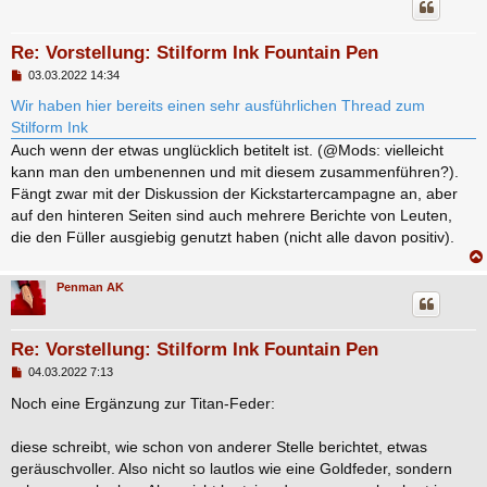
Re: Vorstellung: Stilform Ink Fountain Pen
B
03.03.2022 14:34
e
i
Wir haben hier bereits einen sehr ausführlichen Thread zum
t
Stilform Ink
r
a
Auch wenn der etwas unglücklich betitelt ist. (@Mods: vielleicht
g
kann man den umbenennen und mit diesem zusammenführen?).
Fängt zwar mit der Diskussion der Kickstartercampagne an, aber
auf den hinteren Seiten sind auch mehrere Berichte von Leuten,
die den Füller ausgiebig genutzt haben (nicht alle davon positiv).
Penman AK
Re: Vorstellung: Stilform Ink Fountain Pen
B
04.03.2022 7:13
e
i
Noch eine Ergänzung zur Titan-Feder:
t
r
a
diese schreibt, wie schon von anderer Stelle berichtet, etwas
g
geräuschvoller. Also nicht so lautlos wie eine Goldfeder, sondern