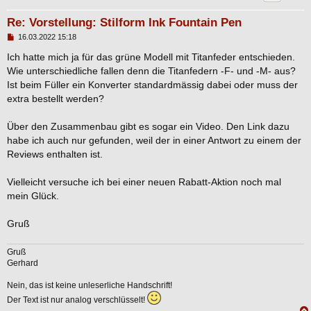
Re: Vorstellung: Stilform Ink Fountain Pen
B
16.03.2022 15:18
e
i
Ich hatte mich ja für das grüne Modell mit Titanfeder entschieden.
t
Wie unterschiedliche fallen denn die Titanfedern -F- und -M- aus?
r
a
Ist beim Füller ein Konverter standardmässig dabei oder muss der
g
extra bestellt werden?
Über den Zusammenbau gibt es sogar ein Video. Den Link dazu
habe ich auch nur gefunden, weil der in einer Antwort zu einem der
Reviews enthalten ist.
Vielleicht versuche ich bei einer neuen Rabatt-Aktion noch mal
mein Glück.
Gruß
Gruß
Gerhard
Nein, das ist keine unleserliche Handschrift!
Der Text ist nur analog verschlüsselt!