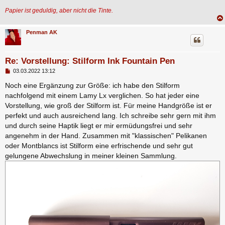
Papier ist geduldig, aber nicht die Tinte.
Penman AK
Re: Vorstellung: Stilform Ink Fountain Pen
B
03.03.2022 13:12
e
i
Noch eine Ergänzung zur Größe: ich habe den Stilform
t
nachfolgend mit einem Lamy Lx verglichen. So hat jeder eine
r
a
Vorstellung, wie groß der Stilform ist. Für meine Handgröße ist er
g
perfekt und auch ausreichend lang. Ich schreibe sehr gern mit ihm
und durch seine Haptik liegt er mir ermüdungsfrei und sehr
angenehm in der Hand. Zusammen mit "klassischen" Pelikanen
oder Montblancs ist Stilform eine erfrischende und sehr gut
gelungene Abwechslung in meiner kleinen Sammlung.