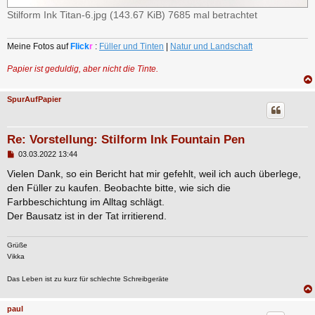
Stilform Ink Titan-6.jpg (143.67 KiB) 7685 mal betrachtet
Meine Fotos auf
Flick
r
:
Füller und Tinten
|
Natur und Landschaft
Papier ist geduldig, aber nicht die Tinte.
SpurAufPapier
Re: Vorstellung: Stilform Ink Fountain Pen
B
03.03.2022 13:44
e
i
Vielen Dank, so ein Bericht hat mir gefehlt, weil ich auch überlege,
t
den Füller zu kaufen. Beobachte bitte, wie sich die
r
a
Farbbeschichtung im Alltag schlägt.
g
Der Bausatz ist in der Tat irritierend.
Grüße
Vikka
Das Leben ist zu kurz für schlechte Schreibgeräte
paul