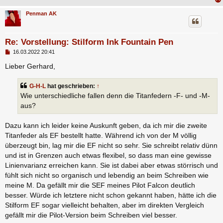
Penman AK
Re: Vorstellung: Stilform Ink Fountain Pen
B
16.03.2022 20:41
e
i
Lieber Gerhard,
t
r
a
G-H-L
hat geschrieben:
↑
g
Wie unterschiedliche fallen denn die Titanfedern -F- und -M-
aus?
Dazu kann ich leider keine Auskunft geben, da ich mir die zweite
Titanfeder als EF bestellt hatte. Während ich von der M völlig
überzeugt bin, lag mir die EF nicht so sehr. Sie schreibt relativ dünn
und ist in Grenzen auch etwas flexibel, so dass man eine gewisse
Linienvarianz erreichen kann. Sie ist dabei aber etwas störrisch und
fühlt sich nicht so organisch und lebendig an beim Schreiben wie
meine M. Da gefällt mir die SEF meines Pilot Falcon deutlich
besser. Würde ich letztere nicht schon gekannt haben, hätte ich die
Stilform EF sogar vielleicht behalten, aber im direkten Vergleich
gefällt mir die Pilot-Version beim Schreiben viel besser.