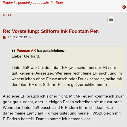
Papier ist geduldig, aber nicht die Tinte.
G-H-L
Re: Vorstellung: Stilform Ink Fountain Pen
B
17.03.2022 13:07
e
i
t
Penman AK
hat geschrieben:
↑
r
a
Lieber Gerhard,
g
Tintenfluß war bei der Titan-EF (wie schon bei der M) sehr
gut, keinerlei Aussetzer. Wer eine recht feine EF sucht und im
wesentlichen ohne Flexwunsch oder Druck schreibt, sollte mit
der Titan-EF des Stilform-Füllers gut zurechtkommen.
Also eine EF brauch ich sicher nicht. Mit M-Federn komme ich zwar
ganz gut zurecht, aber in einigen Fällen schreiben sie mir zur breit.
Wenn der Tintenfluß passt, sind F-Federn für mich ideal. Hab
daher meine Lamy auf F umgerüstet und meine TWSBI gleich mit
F-Federn bestellt. Damit komme ich bestens klar.