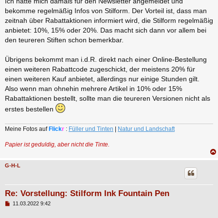
Ich hatte mich damals für den Newsletter angemeldet und
bekomme regelmäßig Infos von Stilform. Der Vorteil ist, dass man
zeitnah über Rabattaktionen informiert wird, die Stilform regelmäßig
anbietet: 10%, 15% oder 20%. Das macht sich dann vor allem bei
den teureren Stiften schon bemerkbar.
Übrigens bekommt man i.d.R. direkt nach einer Online-Bestellung
einen weiteren Rabattcode zugeschickt, der meistens 20% für
einen weiteren Kauf anbietet, allerdings nur einige Stunden gilt.
Also wenn man ohnehin mehrere Artikel in 10% oder 15%
Rabattaktionen bestellt, sollte man die teureren Versionen nicht als
erstes bestellen
Meine Fotos auf
Flick
r
:
Füller und Tinten
|
Natur und Landschaft
Papier ist geduldig, aber nicht die Tinte.
G-H-L
Re: Vorstellung: Stilform Ink Fountain Pen
B
11.03.2022 9:42
e
i