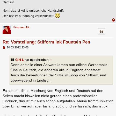
Gerhard
Nein, das ist keine unleserliche Handschrift!
Der Text ist nur analog verschlüsselt!
Penman AK
Re: Vorstellung: Stilform Ink Fountain Pen
B
10.03.2022 23:08
e
i
t
G-H-L
hat geschrieben:
↑
r
a
Denn anstelle einer Antwort kamen nun etliche Werbemails.
g
Eine in Deutsch, die anderen alle in Englisch abgefasst.
Auch die Bewertungen der Stifte im Shop von Stilform sind
überwiegend in Englisch.
Es stimmt, diese Mischung von Englisch und Deutsch auf den
Seiten macht bisweilen nicht gerade einen professionellen
Eindruck, das ist mir auch schon aufgefallen. Meine Kommunikation
über Email verläuft aber bislang zügig und verlässlich, das ist ok.