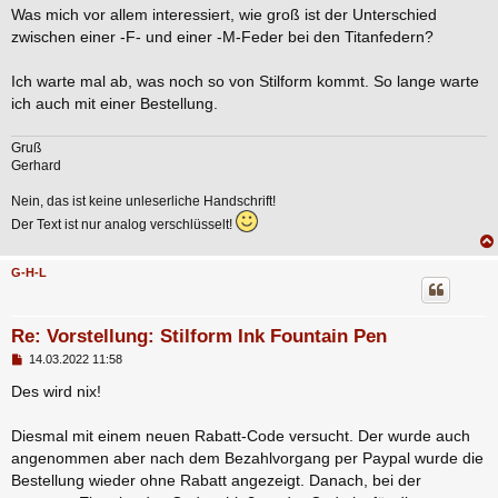
Was mich vor allem interessiert, wie groß ist der Unterschied
zwischen einer -F- und einer -M-Feder bei den Titanfedern?
Ich warte mal ab, was noch so von Stilform kommt. So lange warte
ich auch mit einer Bestellung.
Gruß
Gerhard
Nein, das ist keine unleserliche Handschrift!
Der Text ist nur analog verschlüsselt!
G-H-L
Re: Vorstellung: Stilform Ink Fountain Pen
B
14.03.2022 11:58
e
i
Des wird nix!
t
r
a
Diesmal mit einem neuen Rabatt-Code versucht. Der wurde auch
g
angenommen aber nach dem Bezahlvorgang per Paypal wurde die
Bestellung wieder ohne Rabatt angezeigt. Danach, bei der