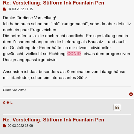
Re: Vorstellung: Stilform Ink Fountain Pen
B
04.03.2022 11:15
e
i
Danke für diese Vorstellung!
t
Ich habe auch schon am "Ink" "rumgemacht", sehe da aber definitiv
r
a
noch ein paar Fragezeichen.
g
Die betreffen u. a. die doch recht sportliche Preisgestaltung und in
dem Zusammenhang auch die Lieferung als Bausatz... und auch
die Gestaltung der Feder hätte ich mir etwas individueller
gewünscht, vielleicht so Richtung
CONID
, etwas dem progressiven
Design angepasst irgendwie.
Ansonsten ist das, besonders als Kombination von Titangehäuse
mit Titanfeder, schon ein interessantes Stück...
Grüße von Alfred
G-H-L
Re: Vorstellung: Stilform Ink Fountain Pen
B
09.03.2022 16:09
e
i