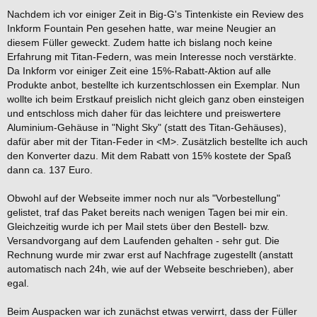
e
i
Nachdem ich vor einiger Zeit in Big-G's Tintenkiste ein Review des
t
Inkform Fountain Pen gesehen hatte, war meine Neugier an
r
a
diesem Füller geweckt. Zudem hatte ich bislang noch keine
g
Erfahrung mit Titan-Federn, was mein Interesse noch verstärkte.
Da Inkform vor einiger Zeit eine 15%-Rabatt-Aktion auf alle
Produkte anbot, bestellte ich kurzentschlossen ein Exemplar. Nun
wollte ich beim Erstkauf preislich nicht gleich ganz oben einsteigen
und entschloss mich daher für das leichtere und preiswertere
Aluminium-Gehäuse in "Night Sky" (statt des Titan-Gehäuses),
dafür aber mit der Titan-Feder in <M>. Zusätzlich bestellte ich auch
den Konverter dazu. Mit dem Rabatt von 15% kostete der Spaß
dann ca. 137 Euro.
Obwohl auf der Webseite immer noch nur als "Vorbestellung"
gelistet, traf das Paket bereits nach wenigen Tagen bei mir ein.
Gleichzeitig wurde ich per Mail stets über den Bestell- bzw.
Versandvorgang auf dem Laufenden gehalten - sehr gut. Die
Rechnung wurde mir zwar erst auf Nachfrage zugestellt (anstatt
automatisch nach 24h, wie auf der Webseite beschrieben), aber
egal.
Beim Auspacken war ich zunächst etwas verwirrt, dass der Füller