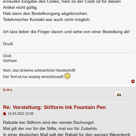
erneuten Eingabe des Codes, hieß es der Code ist für diesen
Artikel nicht gültig.
Hab dann den Bestellvorgang abgebrochen.
Telefonischer Kontakt war auch nicht möglich.
Ich lass lieber die Finger davon und sehe von einer Bestellung ab!
Gruß
Gruß
Gerhard
Nein, das ist keine unleserliche Handschrift!
Der Text ist nur analog verschlüsselt!
G-H-L
Re: Vorstellung: Stilform Ink Fountain Pen
B
16.03.2022 12:09
e
i
Rabatte bei Stilform sind der reinste Dschungel.
t
Mal gilt der nur für die Stifte, mal nur für Zubehör.
r
a
In einer deutschen Mail galt der Rabatt für den ganzen Warenkorb