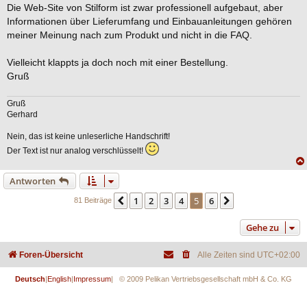
Die Web-Site von Stilform ist zwar professionell aufgebaut, aber
Informationen über Lieferumfang und Einbauanleitungen gehören
meiner Meinung nach zum Produkt und nicht in die FAQ.
Vielleicht klappts ja doch noch mit einer Bestellung.
Gruß
Gruß
Gerhard
Nein, das ist keine unleserliche Handschrift!
Der Text ist nur analog verschlüsselt!
Antworten
1
2
3
4
5
6
Vorherige
Nächste
81 Beiträge
Gehe zu
Foren-Übersicht
Alle Zeiten sind
UTC+02:00
Deutsch
|
English
|
Impressum
| © 2009 Pelikan Vertriebsgesellschaft mbH & Co. KG