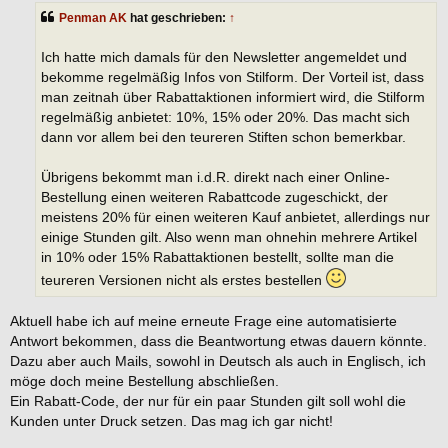
t
Penman AK
hat geschrieben:
↑
r
a
g
Ich hatte mich damals für den Newsletter angemeldet und
bekomme regelmäßig Infos von Stilform. Der Vorteil ist, dass
man zeitnah über Rabattaktionen informiert wird, die Stilform
regelmäßig anbietet: 10%, 15% oder 20%. Das macht sich
dann vor allem bei den teureren Stiften schon bemerkbar.
Übrigens bekommt man i.d.R. direkt nach einer Online-
Bestellung einen weiteren Rabattcode zugeschickt, der
meistens 20% für einen weiteren Kauf anbietet, allerdings nur
einige Stunden gilt. Also wenn man ohnehin mehrere Artikel
in 10% oder 15% Rabattaktionen bestellt, sollte man die
teureren Versionen nicht als erstes bestellen
Aktuell habe ich auf meine erneute Frage eine automatisierte
Antwort bekommen, dass die Beantwortung etwas dauern könnte.
Dazu aber auch Mails, sowohl in Deutsch als auch in Englisch, ich
möge doch meine Bestellung abschließen.
Ein Rabatt-Code, der nur für ein paar Stunden gilt soll wohl die
Kunden unter Druck setzen. Das mag ich gar nicht!