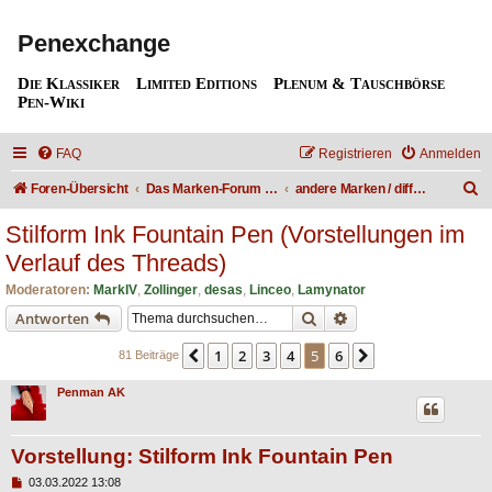
Penexchange
Die Klassiker
Limited Editions
Plenum & Tauschbörse
Pen-Wiki
FAQ
Registrieren
Anmelden
S
Foren-Übersicht
Das Marken-Forum / The Brand forum
andere Marken / different brands
u
Stilform Ink Fountain Pen (Vorstellungen im
c
Verlauf des Threads)
h
Moderatoren:
MarkIV
,
Zollinger
,
desas
,
Linceo
,
Lamynator
e
Suche
Erweiterte Suche
Antworten
1
2
3
4
5
6
Vorherige
Nächste
81 Beiträge
Penman AK
Vorstellung: Stilform Ink Fountain Pen
B
03.03.2022 13:08