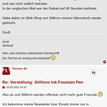
g
und war nicht zeitlich befristet.
In der englischen Mail war der Rabatt auf 48 Stunden befristet.
Habe daher im Web-Shop von Stilform meinen Warenkorb wieder
gelöscht.
Gruß
Gruß
Gerhard
Nein, das ist keine unleserliche Handschrift!
Der Text ist nur analog verschlüsselt!
Penman AK
Re: Vorstellung: Stilform Ink Fountain Pen
B
16.03.2022 14:10
e
i
Also du und Stilform werden offenbar nicht mehr gute Freunde
t
r
a
Ich bekomme meine Newsletter bzw. Emails immer nur in
g