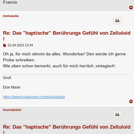
Francis
meinauda
Re: Das "haptische” Berührungs Gefühl von Zelluloid
!
B
01.04.2023 13:34
e
i
Oh ja, für mich stimmt da alles. Wunderbar! Den würde ich gerne
t
Probe schreiben.
r
a
Wie oben schon bemerkt, auch für mich herrlich ‚vintagisch‘.
g
Gruß
Else Marie
https://www.instagram.com/elsejakoba
fountainbel
Re: Das "haptische” Berührungs Gefühl von Zelluloid
!