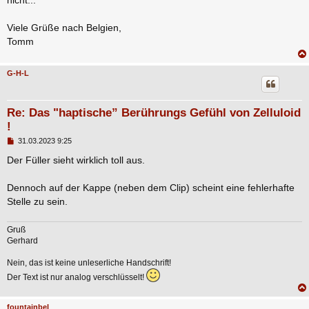
Viele Grüße nach Belgien,
Tomm
G-H-L
Re: Das "haptische” Berührungs Gefühl von Zelluloid
!
B
31.03.2023 9:25
e
i
Der Füller sieht wirklich toll aus.
t
r
a
Dennoch auf der Kappe (neben dem Clip) scheint eine fehlerhafte
g
Stelle zu sein.
Gruß
Gerhard
Nein, das ist keine unleserliche Handschrift!
Der Text ist nur analog verschlüsselt!
fountainbel