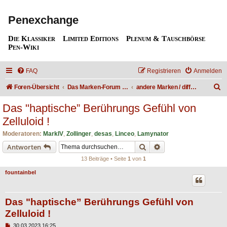
Penexchange
Die Klassiker
Limited Editions
Plenum & Tauschbörse
Pen-Wiki
FAQ
Registrieren
Anmelden
S
Foren-Übersicht
Das Marken-Forum / The Brand forum
andere Marken / different brands
u
Das "haptische” Berührungs Gefühl von
c
Zelluloid !
h
Moderatoren:
MarkIV
,
Zollinger
,
desas
,
Linceo
,
Lamynator
e
Suche
Erweiterte Suche
Antworten
13 Beiträge • Seite
1
von
1
fountainbel
Das "haptische” Berührungs Gefühl von
Zelluloid !
B
30.03.2023 16:25