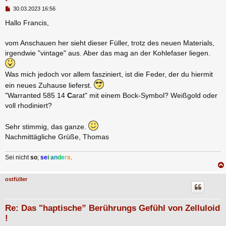
B
30.03.2023 16:56
e
i
Hallo Francis,
t
r
a
vom Anschauen her sieht dieser Füller, trotz des neuen Materials,
g
irgendwie "vintage" aus. Aber das mag an der Kohlefaser liegen.
Was mich jedoch vor allem fasziniert, ist die Feder, der du hiermit
ein neues Zuhause lieferst.
"Warranted 585 14
C
arat" mit einem Bock-Symbol? Weißgold oder
voll rhodiniert?
Sehr stimmig, das ganze.
Nachmittägliche Grüße, Thomas
Sei nicht
so
;
s
e
i
a
n
d
e
r
s
.
ostfüller
Re: Das "haptische” Berührungs Gefühl von Zelluloid
!