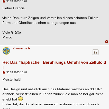
B
30.03.2023 18:28
e
i
Lieber Francis,
t
r
a
vielen Dank fürs Zeigen und Vorstellen dieses schönen Füllers.
g
Form und Oberfläche sehen sehr gelungen aus.
Viele Grüße
Marco
Knorzenbach
Re: Das "haptische” Berührungs Gefühl von Zelluloid
!
B
30.03.2023 18:48
e
i
Meisterhaft!
t
r
a
Das Design und natürlich auch das Material, welches an "BCHR"
g
erinnert, versetzt einen in Zeiten zurück, die man selber gar nicht
erlebt hat
In der Tat, die Bock-Feder kenne ich in dieser Form auch noch
nicht...