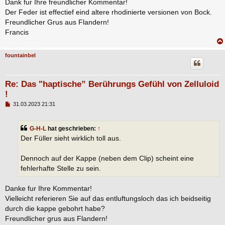
Dank fur Ihre freundlicher Kommentar!
Der Feder ist effectief eind altere rhodinierte versionen von Bock.
Freundlicher Grus aus Flandern!
Francis
fountainbel
Re: Das "haptische” Berührungs Gefühl von Zelluloid
!
B
31.03.2023 21:31
e
i
t
G-H-L
hat geschrieben:
↑
r
a
Der Füller sieht wirklich toll aus.
g
Dennoch auf der Kappe (neben dem Clip) scheint eine
fehlerhafte Stelle zu sein.
Danke fur Ihre Kommentar!
Vielleicht referieren Sie auf das entluftungsloch das ich beidseitig
durch die kappe gebohrt habe?
Freundlicher grus aus Flandern!