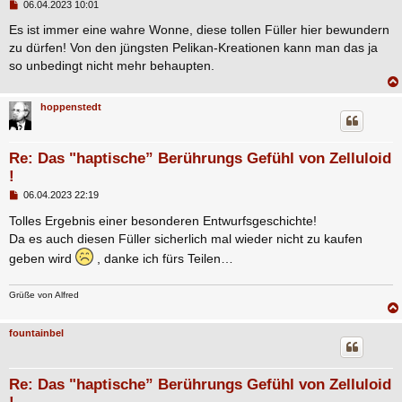
B
06.04.2023 10:01
e
i
Es ist immer eine wahre Wonne, diese tollen Füller hier bewundern
t
zu dürfen! Von den jüngsten Pelikan-Kreationen kann man das ja
r
a
so unbedingt nicht mehr behaupten.
g
hoppenstedt
Re: Das "haptische” Berührungs Gefühl von Zelluloid
!
B
06.04.2023 22:19
e
i
Tolles Ergebnis einer besonderen Entwurfsgeschichte!
t
Da es auch diesen Füller sicherlich mal wieder nicht zu kaufen
r
a
geben wird
, danke ich fürs Teilen…
g
Grüße von Alfred
fountainbel
Re: Das "haptische” Berührungs Gefühl von Zelluloid