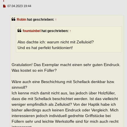
!
B
07.04.2023 19:44
e
i
t
Robin
hat geschrieben:
↑
r
a
g
fountainbel
hat geschrieben:
↑
Also dachte ich: warum nicht mit Zelluloid?
Und es hat perfekt funktioniert!
Gratulation! Das Exemplar macht einen sehr guten Eindruck.
Was kostet so ein Füller?
Wäre auch eine Beschichtung mit Schellack denkbar bzw.
sinnvoll?
Ich kenne mich damit nicht aus, las jedoch über Holzfüller,
dass die mit Schellack beschichtet werden. Ist das vielleicht
weniger empfindlich als Zelluloid? Von der Haptik habe ich
bisher allerdings auch keinen Eindruck oder Vergleich. Mich
interessieren jedoch individuell gedrehte Griffstücke bei
Füllern sehr und leichte Werkstoffe sind für mich auch recht