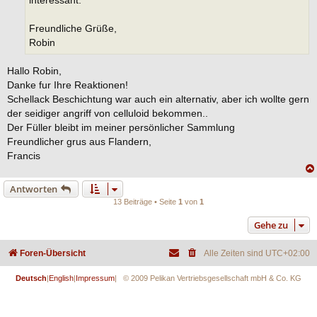
interessant.
Freundliche Grüße,
Robin
Hallo Robin,
Danke fur Ihre Reaktionen!
Schellack Beschichtung war auch ein alternativ, aber ich wollte gern
der seidiger angriff von celluloid bekommen..
Der Füller bleibt im meiner persönlicher Sammlung
Freundlicher grus aus Flandern,
Francis
Antworten
13 Beiträge • Seite
1
von
1
Gehe zu
Foren-Übersicht
Alle Zeiten sind
UTC+02:00
Deutsch
|
English
|
Impressum
| © 2009 Pelikan Vertriebsgesellschaft mbH & Co. KG