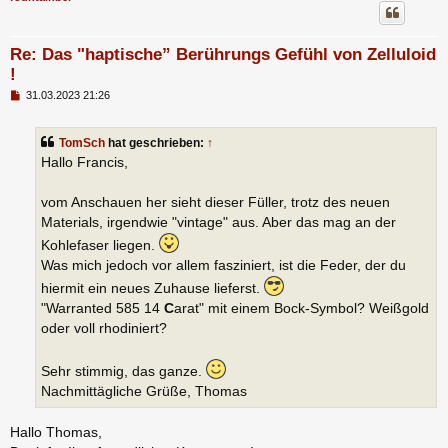
Re: Das "haptische” Berührungs Gefühl von Zelluloid
!
B
31.03.2023 21:26
e
i
t
TomSch
hat geschrieben:
↑
r
a
Hallo Francis,
g
vom Anschauen her sieht dieser Füller, trotz des neuen
Materials, irgendwie "vintage" aus. Aber das mag an der
Kohlefaser liegen.
Was mich jedoch vor allem fasziniert, ist die Feder, der du
hiermit ein neues Zuhause lieferst.
"Warranted 585 14
C
arat" mit einem Bock-Symbol? Weißgold
oder voll rhodiniert?
Sehr stimmig, das ganze.
Nachmittägliche Grüße, Thomas
Hallo Thomas,