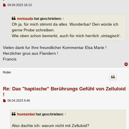
B
04.04.2023 16:13
e
i
t
meinauda
hat geschrieben:
↑
r
a
Oh ja, für mich stimmt da alles. Wunderbar! Den würde ich
g
gerne Probe schreiben.
Wie oben schon bemerkt, auch für mich herrlich ‚vintagisch‘.
Vielen dank fur Ihre freundlicher Kommentar Elsa Marie !
Herzlicher grus aus Flandern !
Francis
Robin
Re: Das "haptische” Berührungs Gefühl von Zelluloid
!
B
06.04.2023 9:46
e
i
t
fountainbel
hat geschrieben:
↑
r
a
g
Also dachte ich: warum nicht mit Zelluloid?