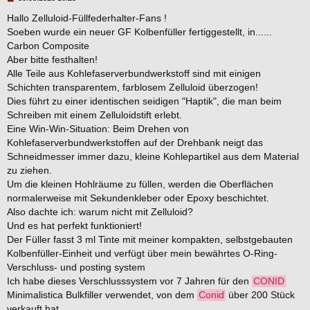
e
i
Hallo Zelluloid-Füllfederhalter-Fans !
t
Soeben wurde ein neuer GF Kolbenfüller fertiggestellt, in......
r
a
Carbon Composite
g
Aber bitte festhalten!
Alle Teile aus Kohlefaserverbundwerkstoff sind mit einigen
Schichten transparentem, farblosem Zelluloid überzogen!
Dies führt zu einer identischen seidigen "Haptik", die man beim
Schreiben mit einem Zelluloidstift erlebt.
Eine Win-Win-Situation: Beim Drehen von
Kohlefaserverbundwerkstoffen auf der Drehbank neigt das
Schneidmesser immer dazu, kleine Kohlepartikel aus dem Material
zu ziehen.
Um die kleinen Hohlräume zu füllen, werden die Oberflächen
normalerweise mit Sekundenkleber oder Epoxy beschichtet.
Also dachte ich: warum nicht mit Zelluloid?
Und es hat perfekt funktioniert!
Der Füller fasst 3 ml Tinte mit meiner kompakten, selbstgebauten
Kolbenfüller-Einheit und verfügt über mein bewährtes O-Ring-
Verschluss- und posting system
Ich habe dieses Verschlusssystem vor 7 Jahren für den
CONID
Minimalistica Bulkfiller verwendet, von dem
Conid
über 200 Stück
verkauft hat.